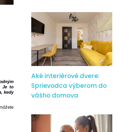
Aké interiérové dvere:
 lodným
Sprievodca výberom do
 Je to
a, kedy
vášho domova
 môžete