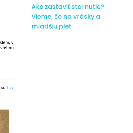
Ako zastaviť starnutie?
Vieme, čo na vrásky a
mladšiu pleť
lení, v
– vášmu
ria:
Tipy