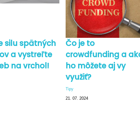
e silu spätných
Čo je to
v a vystreľte
crowdfunding a ak
eb na vrchol!
ho môžete aj vy
využiť?
Tipy
21. 07. 2024