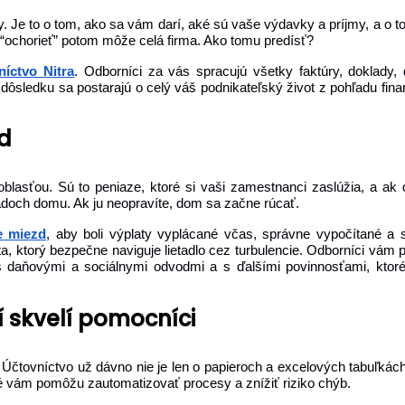
rmy. Je to o tom, ako sa vám darí, aké sú vaše výdavky a príjmy, a o 
 “ochorieť” potom môže celá firma. Ako tomu predísť?
íctvo Nitra
. Odborníci za vás spracujú všetky faktúry, doklady,
ôsledku sa postarajú o celý váš podnikateľský život z pohľadu finan
d
blasťou. Sú to peniaze, ktoré si vaši zamestnanci zaslúžia, a ak 
ladoch domu. Ak ju neopravíte, dom sa začne rúcať.
e miezd
, aby boli výplaty vyplácané včas, správne vypočítané a 
a, ktorý bezpečne naviguje lietadlo cez turbulencie. Odborníci vám
 daňovými a sociálnymi odvodmi a s ďalšími povinnosťami, ktor
 skvelí pomocníci
 Účtovníctvo už dávno nie je len o papieroch a excelových tabuľkác
ré vám pomôžu zautomatizovať procesy a znížiť riziko chýb.