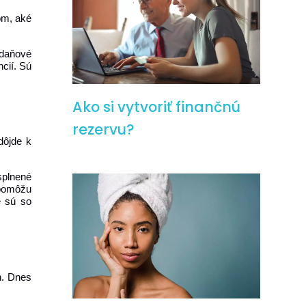
tom, aké
 daňové
cií. Sú
Ako si vytvoriť finančnú
rezervu?
dôjde k
splnené
 pomôžu
é sú so
h. Dnes