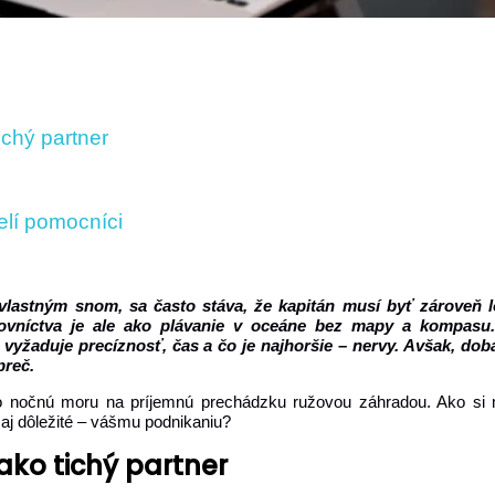
ichý partner
elí pomocníci
 vlastným snom, sa často stáva, že kapitán musí byť zároveň
ovníctva je ale ako plávanie v oceáne bez mapy a kompasu.
vyžaduje precíznosť, čas a čo je najhoršie – nervy. Avšak, dob
preč.
to nočnú moru na príjemnú prechádzku ružovou záhradou. Ako si
zaj dôležité – vášmu podnikaniu?
ako tichý partner