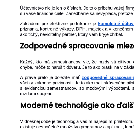
Účtovníctvo nie je len o číslach. Je to o príbehu vašej fi
sú vaše finančné ciele. Zanedbanie sa nevypláca, pretože
Základom pre efektívne podnikanie je
kompletné účtovn
priznania, kontrolné výkazy, DPH, majetok a v konečnom d
ako tichý, neviditeľný partner, ktorý vám kryje chrbát.
Zodpovedné spracovanie miez
Každý, kto má zamestnancov, vie, že mzdy sú citlivou o
chybe, môže to narušiť dôveru. Je to ako prasklina v zák
A práve preto je dôležité mať
zodpovedné spracovani
všetky zákonné povinnosti. Je to ako mať skúseného pilot
s evidenciou zamestnancov, so mzdovými výpočtami, s
mzdami spojené.
Moderné technológie ako ďalší
V dnešnej dobe je technológia vaším najlepším priateľom.
existuje nespočetné množstvo programov a aplikácií, kto