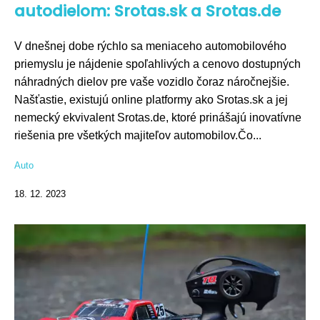
autodielom: Srotas.sk a Srotas.de
V dnešnej dobe rýchlo sa meniaceho automobilového
priemyslu je nájdenie spoľahlivých a cenovo dostupných
náhradných dielov pre vaše vozidlo čoraz náročnejšie.
Našťastie, existujú online platformy ako Srotas.sk a jej
nemecký ekvivalent Srotas.de, ktoré prinášajú inovatívne
riešenia pre všetkých majiteľov automobilov.Čo...
Auto
18. 12. 2023