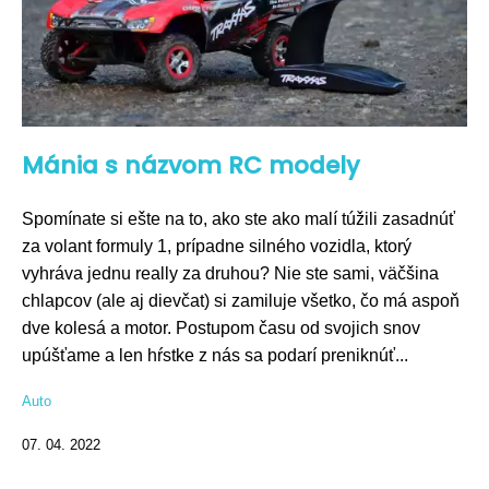
Mánia s názvom RC modely
Spomínate si ešte na to, ako ste ako malí túžili zasadnúť
za volant formuly 1, prípadne silného vozidla, ktorý
vyhráva jednu really za druhou? Nie ste sami, väčšina
chlapcov (ale aj dievčat) si zamiluje všetko, čo má aspoň
dve kolesá a motor. Postupom času od svojich snov
upúšťame a len hŕstke z nás sa podarí preniknúť...
Auto
07. 04. 2022