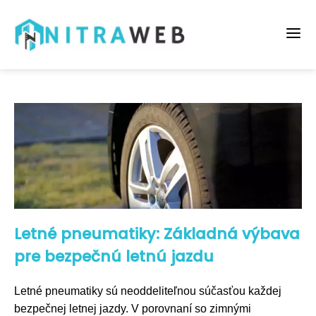
Letné pneumatiky: Základná výbava
pre bezpečnú letnú jazdu
Letné pneumatiky sú neoddeliteľnou súčasťou každej
bezpečnej letnej jazdy. V porovnaní so zimnými