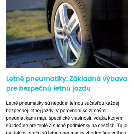
Letné pneumatiky: Základná výbava
pre bezpečnú letnú jazdu
Letné pneumatiky sú neoddeliteľnou súčasťou každej
bezpečnej letnej jazdy. V porovnaní so zimnými
pneumatikami majú špecifické vlastnosti, vďaka ktorým
sú ideálne pre teplé a suché podmienky na cestách. Tu je
pár faktov, prečo sú letné pneumatiky vhodnejšou voľbou