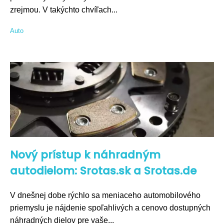
zrejmou. V takýchto chvíľach...
Auto
Nový prístup k náhradným
autodielom: Srotas.sk a Srotas.de
V dnešnej dobe rýchlo sa meniaceho automobilového
priemyslu je nájdenie spoľahlivých a cenovo dostupných
náhradných dielov pre vaše...