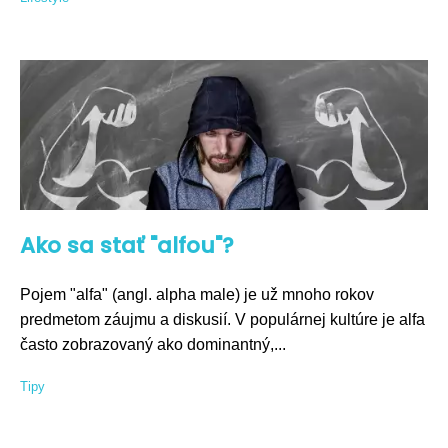
Ako sa stať "alfou"?
Pojem "alfa" (angl. alpha male) je už mnoho rokov
predmetom záujmu a diskusií. V populárnej kultúre je alfa
často zobrazovaný ako dominantný,...
Tipy