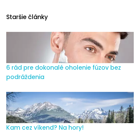
Staršie články
6 rád pre dokonalé oholenie fúzov bez
podráždenia
Kam cez víkend? Na hory!