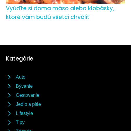
Vyúďte si doma mäso alebo klobásky,
ktoré vám budú všetci chváliť
Kategórie
Auto
Bývanie
Cestovanie
Jedlo a pitie
Lifestyle
Tipy